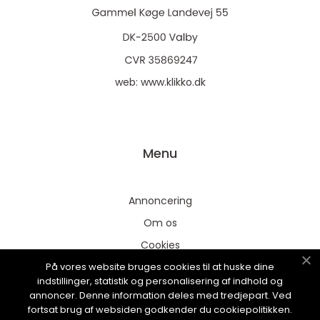
web:
www.klikko.dk
Menu
Annoncering
Om os
Cookies
På vores website bruges cookies til at huske dine
Kontakt os
indstillinger, statistik og personalisering af indhold og
Sitemap
annoncer. Denne information deles med tredjepart. Ved
fortsat brug af websiden godkender du cookiepolitikken.