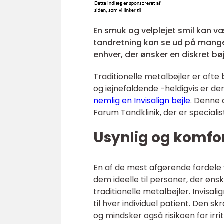
En smuk og velplejet smil kan være
tandretning kan se ud på mange f
enhver, der ønsker en diskret bø
Traditionelle metalbøjler er ofte
og iøjnefaldende -heldigvis er de
nemlig en Invisalign bøjle
. Denne 
Farum Tandklinik, der er speciali
Usynlig og komfo
En af de mest afgørende fordele v
dem ideelle til personer, der øn
traditionelle metalbøjler. Invisal
til hver individuel patient. Den
og mindsker også risikoen for ir