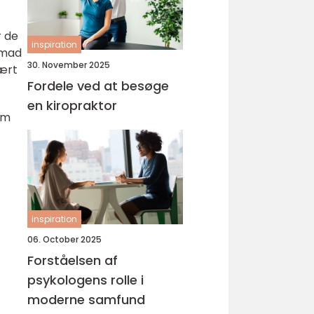
r de
inspiration
r mad
30. November 2025
vært
Fordele ved at besøge
en kiropraktor
om
inspiration
06. October 2025
Forståelsen af
psykologens rolle i
moderne samfund