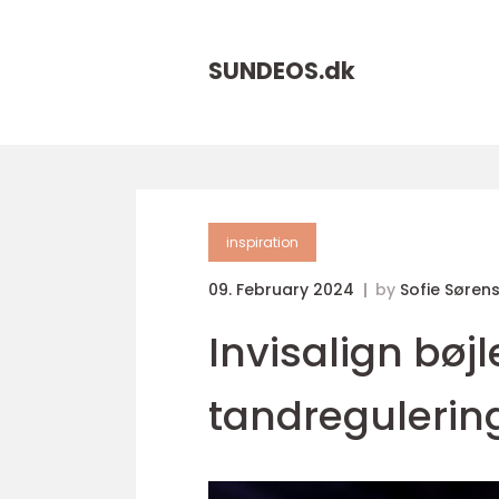
SUNDEOS.
dk
inspiration
09. February 2024
by
Sofie Søren
Invisalign bøjl
tandregulerin