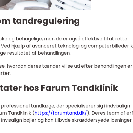
som tandregulering
tiske og behagelige, men de er også effektive til at rette
r. Ved hjælp af avanceret teknologi og computerbilleder 
e resultatet af behandlingen.
se, hvordan deres tænder vil se ud efter behandlingen er
rter.
tater hos Farum Tandklinik
 professionel tandlæge, der specialiserer sig i indvisalign
um Tandklinik (
https://farumtand.dk/
). Deres team af er
nvisalign bøjler og kan tilbyde skræddersyede løsninger t