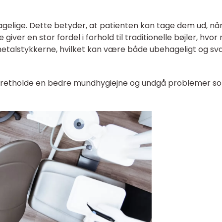
tagelige. Dette betyder, at patienten kan tage dem ud, nå
giver en stor fordel i forhold til traditionelle bøjler, hvo
metalstykkerne, hvilket kan være både ubehageligt og s
opretholde en bedre mundhygiejne og undgå problemer s