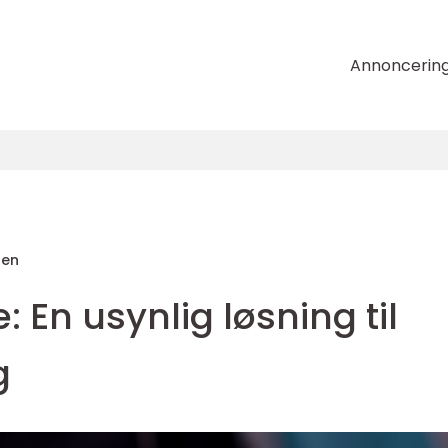
Annoncerin
sen
e: En usynlig løsning til
g