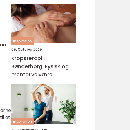
inspiration
kan
05. October 2025
Kropsterapi i
Sønderborg: Fysisk og
mental velvære
farne
il at
inspiration
29. September 2025