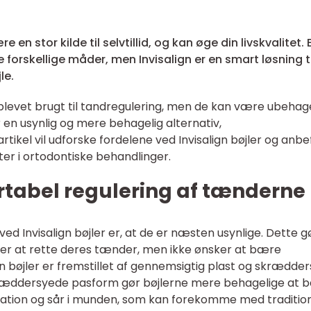
 en stor kilde til selvtillid, og kan øge din livskvalitet. 
orskellige måder, men Invisalign er en smart løsning ti
jle.
 blevet brugt til tandregulering, men de kan være ubehag
r en usynlig og mere behagelig alternativ,
artikel vil udforske fordelene ved Invisalign bøjler og anbe
ster i ortodontiske behandlinger.
rtabel regulering af tænderne
ed Invisalign bøjler er, at de er næsten usynlige. Dette g
sker at rette deres tænder, men ikke ønsker at bære
ign bøjler er fremstillet af gennemsigtig plast og skrædde
 skræddersyede pasform gør bøjlerne mere behagelige at
ritation og sår i munden, som kan forekomme med traditio