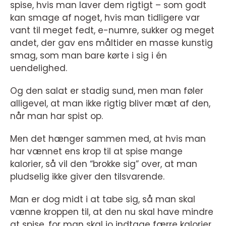
spise, hvis man laver dem rigtigt – som godt
kan smage af noget, hvis man tidligere var
vant til meget fedt, e-numre, sukker og meget
andet, der gav ens måltider en masse kunstig
smag, som man bare kørte i sig i én
uendelighed.
Og den salat er stadig sund, men man føler
alligevel, at man ikke rigtig bliver mæt af den,
når man har spist op.
Men det hænger sammen med, at hvis man
har vænnet ens krop til at spise mange
kalorier, så vil den “brokke sig” over, at man
pludselig ikke giver den tilsvarende.
Man er dog midt i at tabe sig, så man skal
vænne kroppen til, at den nu skal have mindre
at spise, for man skal jo indtage færre kalorier,