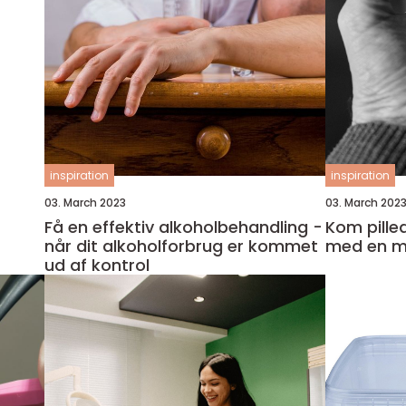
inspiration
inspiration
03. March 2023
03. March 202
Få en effektiv alkoholbehandling -
Kom pille
når dit alkoholforbrug er kommet
med en m
ud af kontrol