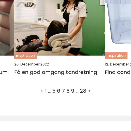
inspiration
inspiration
26. December 2022
12. December 
rum
Få en god omgang tandretning
Find condi
<
1
…
5
6
7
8
9
…
28
>