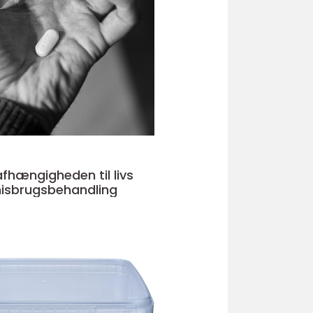
3
afhængigheden til livs
isbrugsbehandling