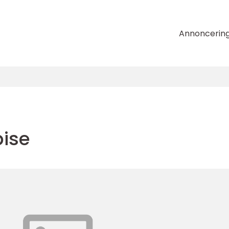
Annoncerin
pise