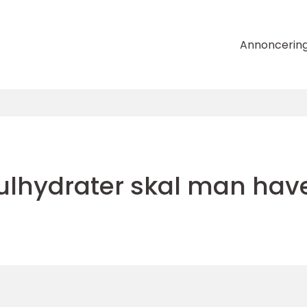
Annoncerin
lhydrater skal man hav