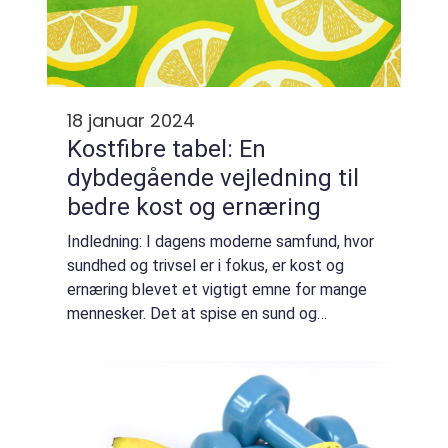
18 januar 2024
Kostfibre tabel: En
dybdegående vejledning til
bedre kost og ernæring
Indledning: I dagens moderne samfund, hvor
sundhed og trivsel er i fokus, er kost og
ernæring blevet et vigtigt emne for mange
mennesker. Det at spise en sund og
afbalanceret kost er afgørende for at
opretholde god helbredstilstand og
forebygge sygdo...