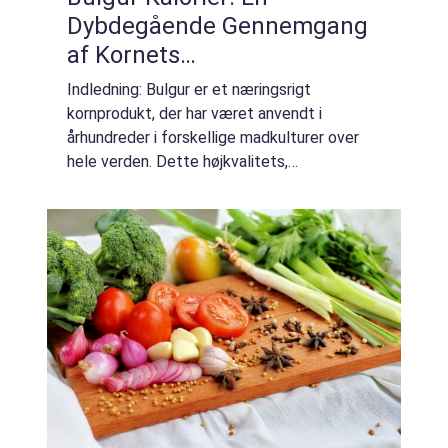
Dybdegående Gennemgang
af Kornets
Ernæringsmæssige Indhold
Indledning: Bulgur er et næringsrigt
kornprodukt, der har været anvendt i
århundreder i forskellige madkulturer over
hele verden. Dette højkvalitets,
fuldkornsprodukt er ikke kun fyldt med
smag, men det er også kendt for dets
positive indvirkning på ...