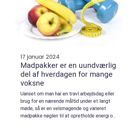
17 januar 2024
Madpakker er en uundværlig
del af hverdagen for mange
voksne
Uanset om man har en travl arbejdsdag eller
brug for en nærende måltid under et langt
møde, så er en velsmagende og varieret
madpakke nøglen til at opretholde energi og
fokus. I denne artikel vil vi præsentere en
række kreative og sunde madpakke idee...