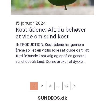
15 januar 2024
Kostrådene: Alt, du behøver
at vide om sund kost
INTRODUKTION: Kostrådene har gennem
årene spillet en vigtig rolle i at guide os til at
træffe sunde kostvalg og opnå en generel
sundhedstilstand. Denne artikel vil dykke
ned i kostrådenes betydning og udvikling
over tid, og hvad der er vigtigt at vid...
1
2
3
…
12
SUNDEOS.
dk