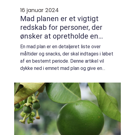
16 januar 2024
Mad planen er et vigtigt
redskab for personer, der
ønsker at opretholde en
sund og afbalanceret kost
En mad plan er en detaljeret liste over
måltider og snacks, der skal indtages i løbet
af en bestemt periode. Denne artikel vil
dykke ned i emnet mad plan og give en
omfattende oversigt over, hvad der er
vigtigt at vide for personer, der er
interesser...