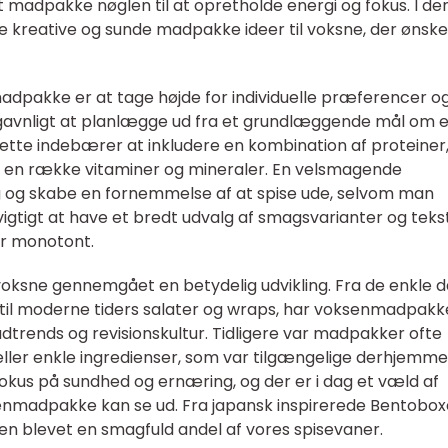
 madpakke nøglen til at opretholde energi og fokus. I de
ke kreative og sunde madpakke ideer til voksne, der ønske
 madpakke er at tage højde for individuelle præferencer o
avnligt at planlægge ud fra et grundlæggende mål om 
ette indebærer at inkludere en kombination af proteiner
og en række vitaminer og mineraler. En velsmagende
 og skabe en fornemmelse af at spise ude, selvom man
vigtigt at have et bredt udvalg af smagsvarianter og teks
er monotont.
voksne gennemgået en betydelig udvikling. Fra de enkle 
il moderne tiders salater og wraps, har voksenmadpakk
trends og revisionskultur. Tidligere var madpakker ofte
ller enkle ingredienser, som var tilgængelige derhjemme
kus på sundhed og ernæring, og der er i dag et væld af
enmadpakke kan se ud. Fra japansk inspirerede Bentoboxe
en blevet en smagfuld andel af vores spisevaner.