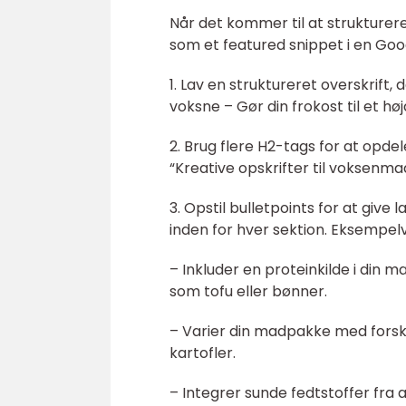
Når det kommer til at strukturere
som et featured snippet i en Goo
1. Lav en struktureret overskrif
voksne – Gør din frokost til et hø
2. Brug flere H2-tags for at opd
“Kreative opskrifter til voksenm
3. Opstil bulletpoints for at give
inden for hver sektion. Eksempelv
– Inkluder en proteinkilde i din m
som tofu eller bønner.
– Varier din madpakke med forske
kartofler.
– Integrer sunde fedtstoffer fra 