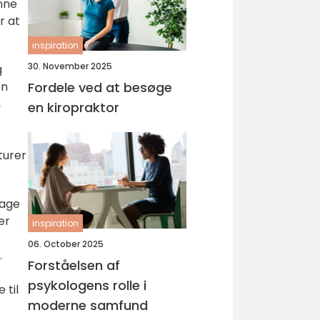
nne
r at
inspiration
30. November 2025
g
en
Fordele ved at besøge
,
en kiropraktor
turer
dage
er
inspiration
06. October 2025
.
Forståelsen af
psykologens rolle i
 til
moderne samfund