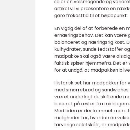
så er en velsmagende og varieret
artikel vil vi præsentere en ræk
gøre frokosttid til et højdepunkt.
En vigtig del af at forberede en
ernæringsbehov. Det kan være g
balanceret og næringsrig kost. D
kulhydrater, sunde fedtstoffer 
madpakke skal også være alsidig
faktisk spiser hjemmefra. Det er 
for at undgå, at madpakken bliv
Historisk set har madpakker for 
med smørrebrød og sandwiches t
været underlagt de skiftende mad
baseret på rester fra middagen e
Med tiden er der kommet mere fo
muligheder for, hvordan en voks
farverige salatskåle, er madpakk