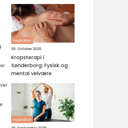
t
l
inspiration
g
05. October 2025
Kropsterapi i
Sønderborg: Fysisk og
eer
mental velvære
iver
de
inspiration
29. September 2025