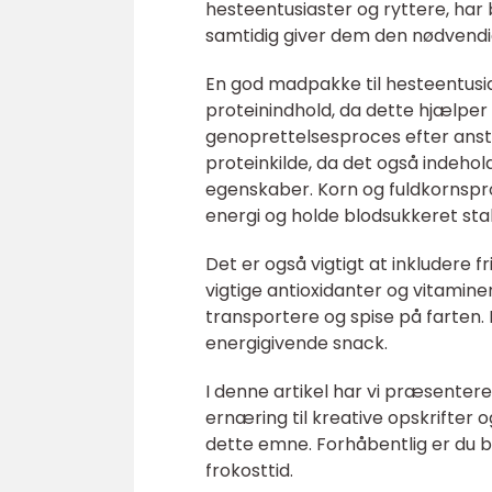
hesteentusiaster og ryttere, har
samtidig giver dem den nødvendige 
En god madpakke til hesteentusia
proteinindhold, da dette hjælp
genoprettelsesproces efter anstre
proteinkilde, da det også indeho
egenskaber. Korn og fuldkornspro
energi og holde blodsukkeret stab
Det er også vigtigt at inkludere 
vigtige antioxidanter og vitamin
transportere og spise på farten.
energigivende snack.
I denne artikel har vi præsentere
ernæring til kreative opskrifter 
dette emne. Forhåbentlig er du ble
frokosttid.