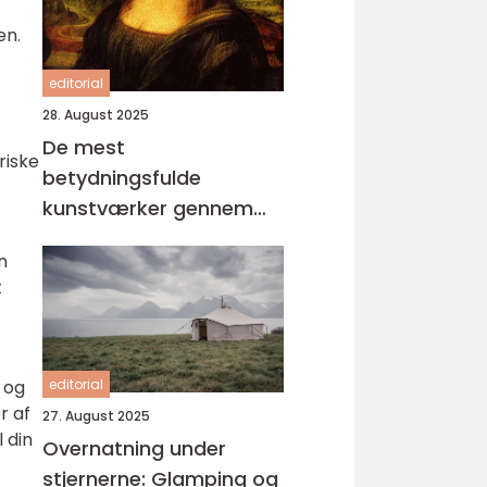
en.
editorial
28. August 2025
De mest
riske
betydningsfulde
kunstværker gennem
tiderne
n
t
 og
editorial
r af
27. August 2025
 din
Overnatning under
stjernerne: Glamping og