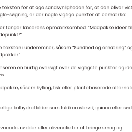
 teksten for at øge sandsynligheden for, at den bliver vis
gle-søgning, er der nogle vigtige punkter at bemærke:
t, der fanger læserens opmærksomhed: “Madpakke ideer ti
jdepunkt!”
ele teksten i underemner, såsom “Sundhed og ernæring” o
adpakker”.
 læseren en hurtig oversigt over de vigtigste punkter og id
is:
adpakke, såsom kylling, fisk eller plantebaserede alternat
llige kulhydratkilder som fuldkornsbrød, quinoa eller sø
avocado, nødder eller olivenolie for at bringe smag og