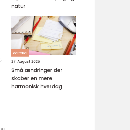
natur
editorial
,
27. August 2025
Små ændringer der
skaber en mere
harmonisk hverdag
ing