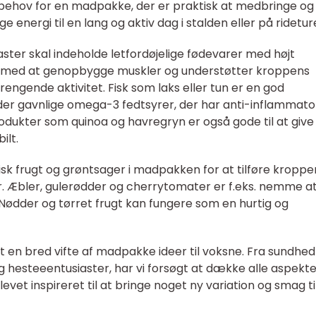
 behov for en madpakke, der er praktisk at medbringe og
energi til en lang og aktiv dag i stalden eller på ridetur
ster skal indeholde letfordøjelige fødevarer med højt
er med at genopbygge muskler og understøtter kroppens
ngende aktivitet. Fisk som laks eller tun er en god
lder gavnlige omega-3 fedtsyrer, der har anti-inflammato
dukter som quinoa og havregryn er også gode til at give
ilt.
frisk frugt og grøntsager i madpakken for at tilføre kroppe
er. Æbler, gulerødder og cherrytomater er f.eks. nemme a
 Nødder og tørret frugt kan fungere som en hurtig og
t en bred vifte af madpakke ideer til voksne. Fra sundhed
og hesteeentusiaster, har vi forsøgt at dække alle aspekte
vet inspireret til at bringe noget ny variation og smag til