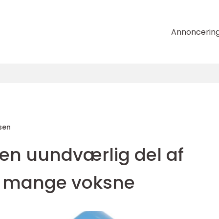
Annoncerin
sen
en uundværlig del af
r mange voksne