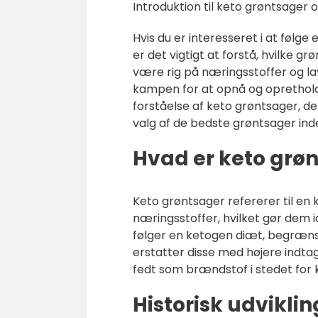
Introduktion til keto grøntsager 
Hvis du er interesseret i at følge
er det vigtigt at forstå, hvilke g
være rig på næringsstoffer og lav
kampen for at opnå og opretholde
forståelse af keto grøntsager, de
valg af de bedste grøntsager ind
Hvad er keto grø
Keto grøntsager refererer til en k
næringsstoffer, hvilket gør dem i
følger en ketogen diæt, begrænser
erstatter disse med højere indtag
fedt som brændstof i stedet for k
Historisk udvikli