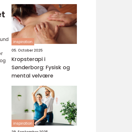
æt
sund
inspiration
05. October 2025
er
Kropsterapi i
 og
Sønderborg: Fysisk og
mental velvære
inspiration
29. September 2025