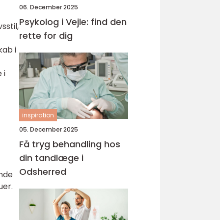
06. December 2025
Psykolog i Vejle: find den
sstil,
rette for dig
kab i
 i
inspiration
05. December 2025
Få tryg behandling hos
din tandlæge i
Odsherred
ænde
uer.