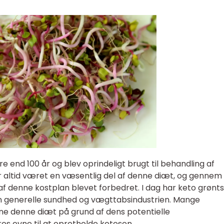
e end 100 år og blev oprindeligt brugt til behandling af
r altid været en væsentlig del af denne diæt, og gennem
 af denne kostplan blevet forbedret. I dag har keto grønt
den generelle sundhed og vægttabsindustrien. Mange
e denne diæt på grund af dens potentielle
s evne til at opretholde ketosen.