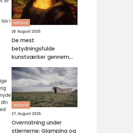
et er
lav i
editorial
28. August 2025
De mest
betydningsfulde
kunstværker gennem
tiderne
ige
 og
 nyde
 din
editorial
med
27. August 2025
Overnatning under
stjernerne: Glamping og