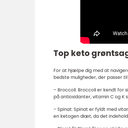
Top keto grøntsag
For at hjælpe dig med at navigere
bedste muligheder, der passer ti
– Broccoli: Broccoli er kendt for s
på antioxidanter, vitamin C og K 
– Spinat: Spinat er fyldt med vita
en ketogen diæt, da det indehold