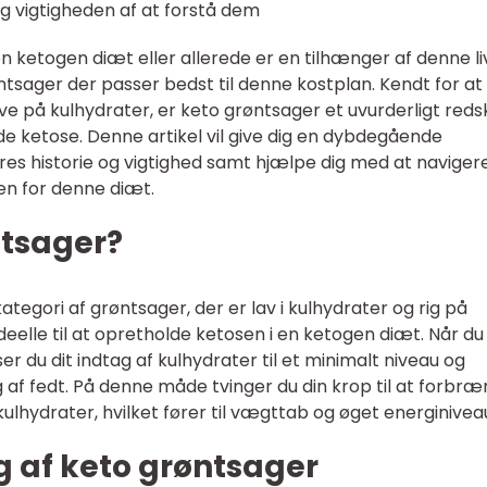
og vigtigheden af at forstå dem
 en ketogen diæt eller allerede er en tilhænger af denne liv
røntsager der passer bedst til denne kostplan. Kendt for at
e på kulhydrater, er keto grøntsager et uvurderligt reds
 ketose. Denne artikel vil give dig en dybdegående
res historie og vigtighed samt hjælpe dig med at navigere
en for denne diæt.
ntsager?
ategori af grøntsager, der er lav i kulhydrater og rig på
deelle til at opretholde ketosen i en ketogen diæt. Når du
 du dit indtag af kulhydrater til et minimalt niveau og
 af fedt. På denne måde tvinger du din krop til at forbr
ulhydrater, hvilket fører til vægttab og øget energinivea
ng af keto grøntsager