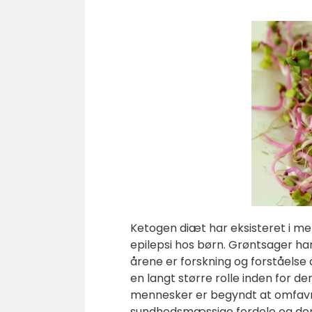
Ketogen diæt har eksisteret i mer
epilepsi hos børn. Grøntsager ha
årene er forskning og forståelse
en langt større rolle inden for 
mennesker er begyndt at omfavn
sundhedsmæssige fordele og dere