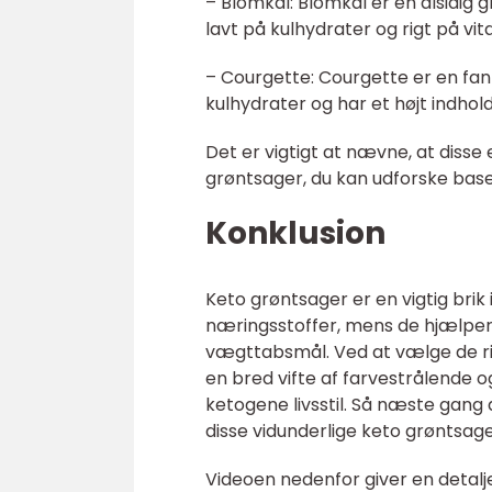
– Blomkål: Blomkål er en alsidig 
lavt på kulhydrater og rigt på vi
– Courgette: Courgette er en fant
kulhydrater og har et højt indhold
Det er vigtigt at nævne, at disse
grøntsager, du kan udforske bas
Konklusion
Keto grøntsager er en vigtig brik
næringsstoffer, mens de hjælper
vægttabsmål. Ved at vælge de rig
en bred vifte af farvestrålende
ketogene livsstil. Så næste gang 
disse vidunderlige keto grøntsag
Videoen nedenfor giver en detalj