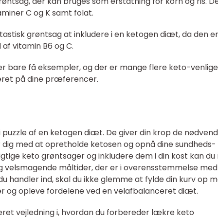
grøntsag, der kan bruges som erstatning for korn og ris. D
taminer C og K samt folat.
astisk grøntsag at inkludere i en ketogen diæt, da den er 
 af vitamin B6 og C.
 er bare få eksempler, og der er mange flere keto-venlige
eret på dine præferencer.
 i puzzle af en ketogen diæt. De giver din krop de nødvend
 dig med at opretholde ketosen og opnå dine sundheds-
tige keto grøntsager og inkludere dem i din kost kan du
 og velsmagende måltider, der er i overensstemmelse med
du handler ind, skal du ikke glemme at fylde din kurv op 
er og opleve fordelene ved en velafbalanceret diæt.
eret vejledning i, hvordan du forbereder lækre keto