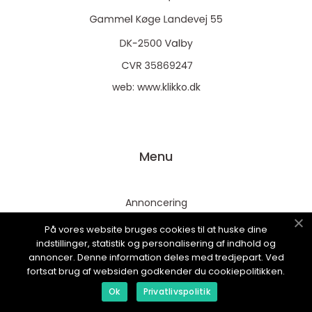
web:
www.klikko.dk
Menu
Annoncering
Om os
På vores website bruges cookies til at huske dine
indstillinger, statistik og personalisering af indhold og
Cookies
annoncer. Denne information deles med tredjepart. Ved
Kontakt os
fortsat brug af websiden godkender du cookiepolitikken.
Sitemap
Ok
Privatlivspolitik