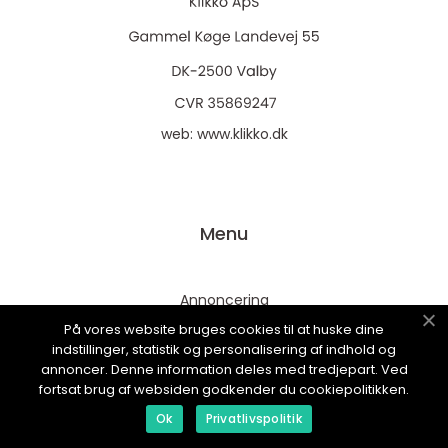
web:
www.klikko.dk
Menu
Annoncering
På vores website bruges cookies til at huske dine
Om os
indstillinger, statistik og personalisering af indhold og
Cookies
annoncer. Denne information deles med tredjepart. Ved
fortsat brug af websiden godkender du cookiepolitikken.
Kontakt os
Ok
Privatlivspolitik
Sitemap