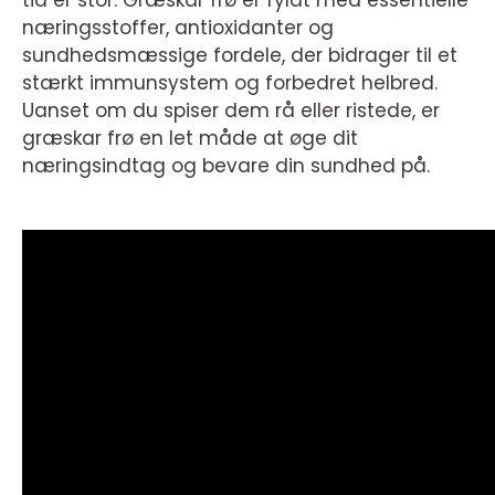
tid er stor. Græskar frø er fyldt med essentielle
næringsstoffer, antioxidanter og
sundhedsmæssige fordele, der bidrager til et
stærkt immunsystem og forbedret helbred.
Uanset om du spiser dem rå eller ristede, er
græskar frø en let måde at øge dit
næringsindtag og bevare din sundhed på.