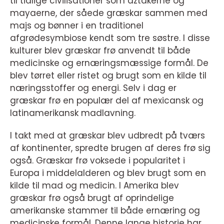
til tidlige civilisationer som aztakerne og
mayaerne, der såede græskar sammen med
majs og bønner i en traditionel
afgrødesymbiose kendt som tre søstre. I disse
kulturer blev græskar frø anvendt til både
medicinske og ernæringsmæssige formål. De
blev tørret eller ristet og brugt som en kilde til
næringsstoffer og energi. Selv i dag er
græskar frø en populær del af mexicansk og
latinamerikansk madlavning.
I takt med at græskar blev udbredt på tværs
af kontinenter, spredte brugen af deres frø sig
også. Græskar frø voksede i popularitet i
Europa i middelalderen og blev brugt som en
kilde til mad og medicin. I Amerika blev
græskar frø også brugt af oprindelige
amerikanske stammer til både ernæring og
medicinske formål. Denne lange historie har