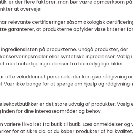
utik, er der flere faktorer, man bør være opmærksom p
unkter at overveje:
har relevante certificeringer såsom økologisk certificerin
 garanterer, at produkterne opfylder visse kriterier fo
t ingredienslisten på produkterne. Undgå produkter, der
 konserveringsmidler eller syntetiske ingredienser. Vælg i
let med naturlige ingredienser fra bæredygtige kilder.
har ofte veluddannet personale, der kan give rådgivning 
 Vær ikke bange for at spørge om hjælp og rådgivning, 
helsekostbutikker er det store udvalg af produkter. Vælg 
lg inden for dine interesseområder og behov.
 variere i kvalitet fra butik til butik. Læs anmeldelser og
or at sikre dig, at du køber produkter af høj kvalitet.