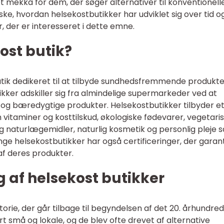
t mekka for dem, der søger alternativer til konventionell
ske, hvordan helsekostbutikker har udviklet sig over tid o
 der er interesseret i dette emne.
ost butik?
utik dedikeret til at tilbyde sundhedsfremmende produkte
tikker adskiller sig fra almindelige supermarkeder ved at
e og bæredygtige produkter. Helsekostbutikker tilbyder e
 vitaminer og kosttilskud, økologiske fødevarer, vegetari
og naturlægemidler, naturlig kosmetik og personlig pleje 
ge helsekostbutikker har også certificeringer, der garan
f deres produkter.
g af helsekost butikker
orie, der går tilbage til begyndelsen af det 20. århundrede
t små og lokale, og de blev ofte drevet af alternative