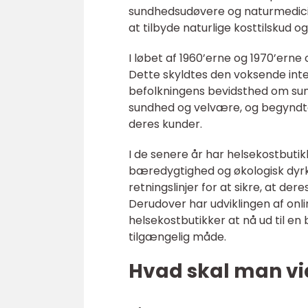
sundhedsudøvere og naturmedicin
at tilbyde naturlige kosttilskud og
I løbet af 1960’erne og 1970’erne
Dette skyldtes den voksende inter
befolkningens bevidsthed om sund
sundhed og velvære, og begyndte 
deres kunder.
I de senere år har helsekostbut
bæredygtighed og økologisk dyr
retningslinjer for at sikre, at der
Derudover har udviklingen af onli
helsekostbutikker at nå ud til e
tilgængelig måde.
Hvad skal man vi