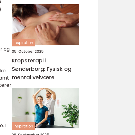
e
g
inspiration
r og
05. October 2025
Kropsterapi i
t
Sønderborg: Fysisk og
ske
mental velvære
samt
terer
. I
inspiration
29. September 2025