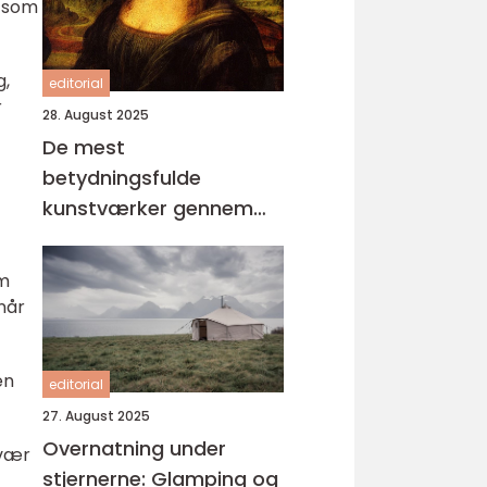
å som
g,
editorial
r
28. August 2025
De mest
betydningsfulde
kunstværker gennem
tiderne
om
når
en
editorial
27. August 2025
Overnatning under
 vær
stjernerne: Glamping og