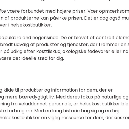
 ofte være forbundet med højere priser. Vær opmærksom
 af produkterne kan påvirke prisen. Det er dog også mul
er i helsekostbutikker.
populære end nogensinde. De er blevet et centralt eleme
et bredt udvalg af produkter og tjenester, der fremmer en
er på udkig efter kosttilskud, økologiske fødevarer eller na
ære det ideelle sted for dig.
g kilde til produkter og information for dem, der er
 og mere bæredygtigt liv. Med deres fokus på naturlige og
ning fra veluddannet personale, er helsekostbutikker ble
te forbrugere. Med en lang historie bag sig og en høj
helsekostbutikker en vigtig ressource for dem, der ønske