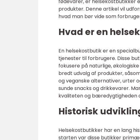
fødevarer, er helsekostbutikker e
produkter. Denne artikel vil udfor
hvad man bør vide som forbruger,
Hvad er en helsek
En helsekostbutik er en specialb
tjenester til forbrugere. Disse bu
fokusere på naturlige, økologisk
bredt udvalg af produkter, såsom
og veganske alternativer, urter 
sunde snacks og drikkevarer. Man
kvaliteten og bæredygtigheden a
Historisk udviklin
Helsekostbutikker har en lang hist
starten var disse butikker primær