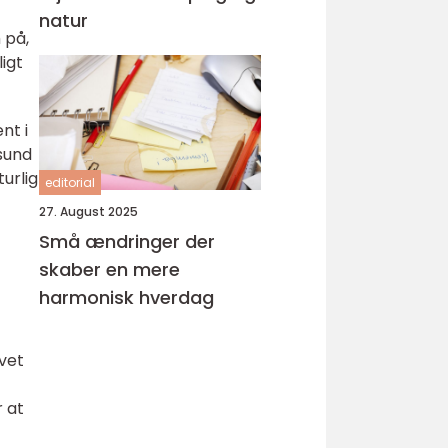
natur
 på,
igt
nt i
 sund
turlig
editorial
27. August 2025
Små ændringer der
skaber en mere
harmonisk hverdag
vet
r at