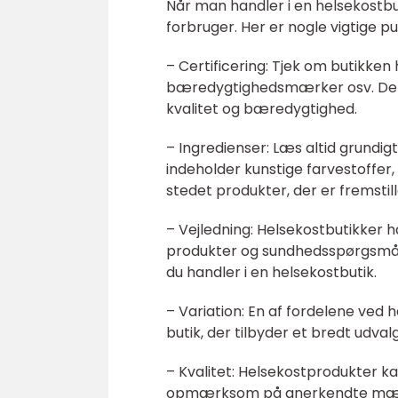
Når man handler i en helsekostb
forbruger. Her er nogle vigtige p
– Certificering: Tjek om butikken 
bæredygtighedsmærker osv. Dette
kvalitet og bæredygtighed.
– Ingredienser: Læs altid grundig
indeholder kunstige farvestoffer,
stedet produkter, der er fremstil
– Vejledning: Helsekostbutikker 
produkter og sundhedsspørgsmål.
du handler i en helsekostbutik.
– Variation: En af fordelene ved 
butik, der tilbyder et bredt udva
– Kvalitet: Helsekostprodukter kan
opmærksom på anerkendte mærker f