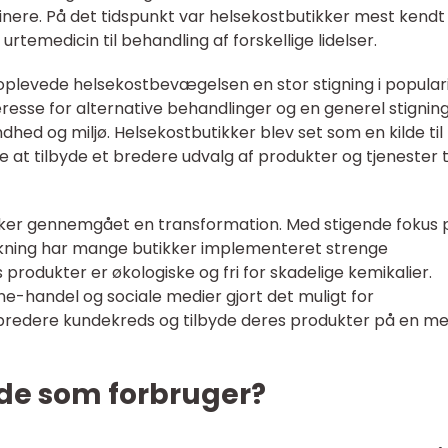
ere. På det tidspunkt var helsekostbutikker mest kendt 
 urtemedicin til behandling af forskellige lidelser.
 oplevede helsekostbevægelsen en stor stigning i populari
esse for alternative behandlinger og en generel stigning
hed og miljø. Helsekostbutikker blev set som en kilde til
at tilbyde et bredere udvalg af produkter og tjenester t
ikker gennemgået en transformation. Med stigende fokus 
kning har mange butikker implementeret strenge
es produkter er økologiske og fri for skadelige kemikalier.
ne-handel og sociale medier gjort det muligt for
n bredere kundekreds og tilbyde deres produkter på en m
de som forbruger?