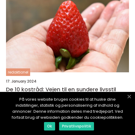
redaktionel
17. January 2024
De 10 kostråd: Vejen til en sundere livsstil
På vores website bruges cookies til at huske dine
indstillinger, statistik og personalisering af indhold og
annoncer. Denne information deles med tredjepart. Ved
fortsat brug af websiden godkender du cookiepolitikken.
SUNDEOS.
dk
Ok
Privatlivspolitik