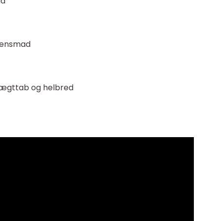
ad
ftensmad
vægttab og helbred