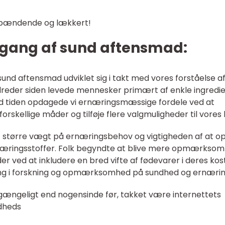
spændende og lækkert!
gang af sund aftensmad:
nd aftensmad udviklet sig i takt med vores forståelse a
dreder siden levede mennesker primært af enkle ingredi
d tiden opdagede vi ernæringsmæssige fordele ved at
rskellige måder og tilføje flere valgmuligheder til vores 
gt større vægt på ernæringsbehov og vigtigheden af at o
æringsstoffer. Folk begyndte at blive mere opmærkso
 ved at inkludere en bred vifte af fødevarer i deres kost
gning i forskning og opmærksomhed på sundhed og ernærin
gængeligt end nogensinde før, takket være internettets
ndheds