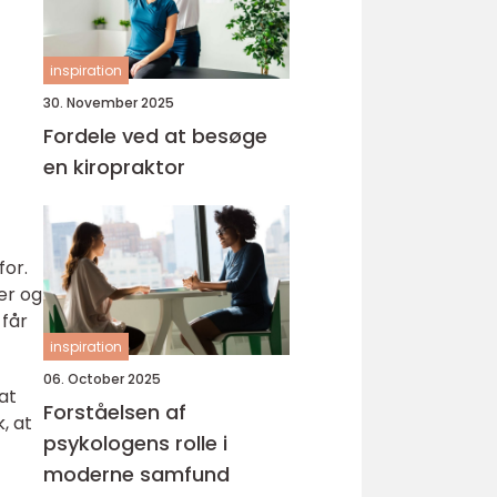
inspiration
30. November 2025
Fordele ved at besøge
en kiropraktor
for.
er og
 får
inspiration
06. October 2025
at
Forståelsen af
, at
psykologens rolle i
moderne samfund