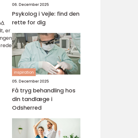
06. December 2025
Psykolog i Vejle: find den
rette for dig
på.
t, er
ingen
erede
inspiration
05. December 2025
Få tryg behandling hos
din tandlæge i
Odsherred