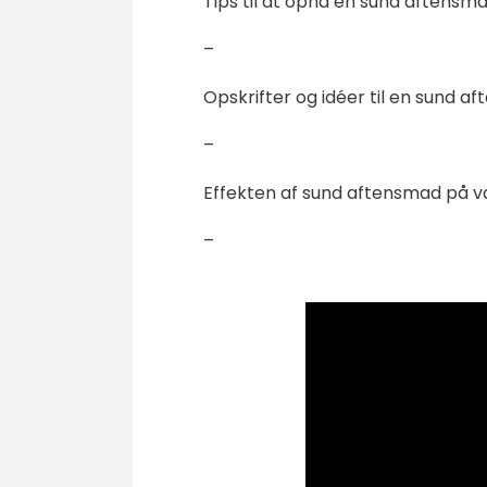
Tips til at opnå en sund aftensm
–
Opskrifter og idéer til en sund a
–
Effekten af sund aftensmad på 
–