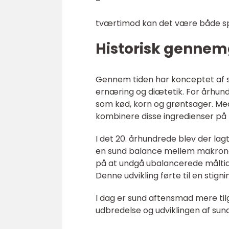
–
tværtimod kan det være både 
Historisk gennem
Gennem tiden har konceptet af su
ernæring og diætetik. For århun
som kød, korn og grøntsager. Me
kombinere disse ingredienser på fo
I det 20. århundrede blev der la
en sund balance mellem makron
på at undgå ubalancerede måltider
Denne udvikling førte til en sti
I dag er sund aftensmad mere til
udbredelse og udviklingen af su