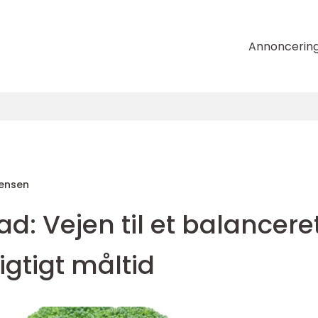
Annoncerin
tensen
: Vejen til et balancere
gtigt måltid