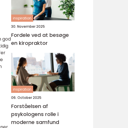
inspiration
30. November 2025
Fordele ved at besøge
en god
en kiropraktor
idig
fer
le
n
inspiration
06. October 2025
Forståelsen af
psykologens rolle i
moderne samfund
ner.