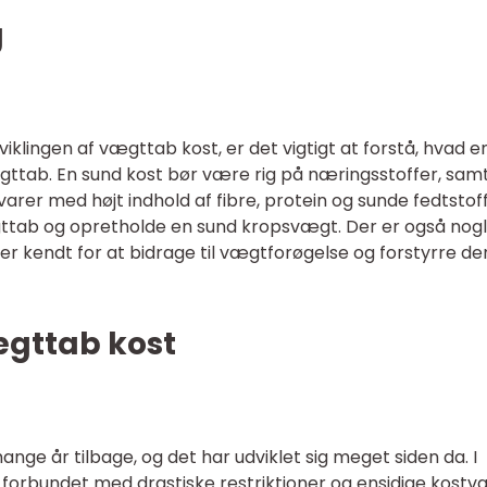
g
dviklingen af vægttab kost, er det vigtigt at forstå, hvad 
ttab. En sund kost bør være rig på næringsstoffer, samt
varer med højt indhold af fibre, protein og sunde fedtstof
ttab og opretholde en sund kropsvægt. Der er også nog
er kendt for at bidrage til vægtforøgelse og forstyrre de
ægttab kost
ge år tilbage, og det har udviklet sig meget siden da. I
forbundet med drastiske restriktioner og ensidige kostva