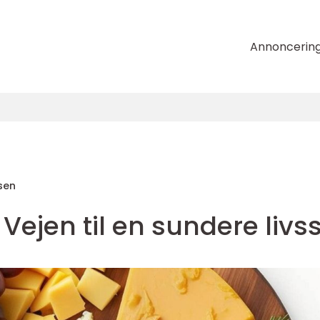
Annoncerin
sen
ejen til en sundere livss