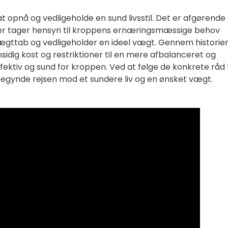
at opnå og vedligeholde en sund livsstil. Det er afgørende
der tager hensyn til kroppens ernæringsmæssige behov
gttab og vedligeholder en ideel vægt. Gennem historie
idig kost og restriktioner til en mere afbalanceret og
 effektiv og sund for kroppen. Ved at følge de konkrete råd t
egynde rejsen mod et sundere liv og en ønsket vægt.