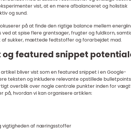
ksperimenter vist, at en mere afbalanceret og holistisk
ktiv og sund.
okuserer på at finde den rigtige balance mellem energii
ed at spise flere grøntsager, frugter og fuldkorn, samti
af sukker, mættede fedtstoffer og forarbejdet mad.
t og featured snippet potential
artikel bliver vist som en featured snippet i en Google-
rere teksten og inkludere relevante opstillede bulletpoints
rtigt overblik over nogle centrale punkter inden for væg
 på, hvordan vi kan organisere artiklen:
g vigtigheden af næringsstoffer