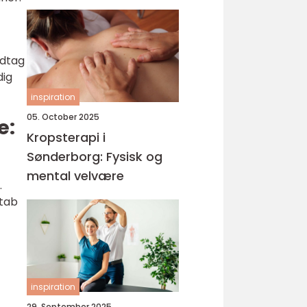
ndtag
dig
inspiration
05. October 2025
e:
Kropsterapi i
Sønderborg: Fysisk og
mental velvære
.
ttab
inspiration
29. September 2025