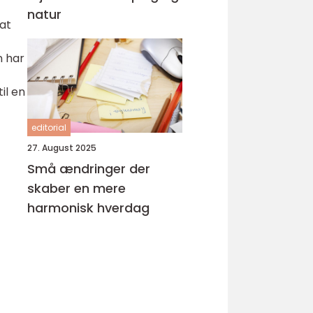
natur
 at
n har
il en
editorial
27. August 2025
Små ændringer der
skaber en mere
harmonisk hverdag