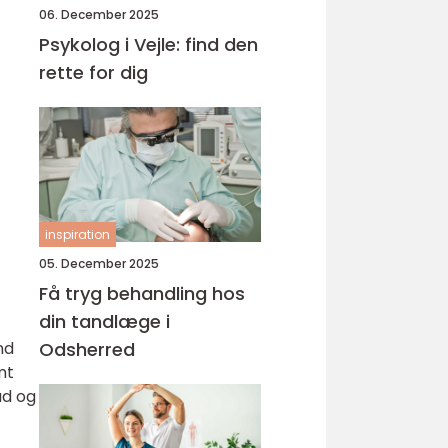
06. December 2025
Psykolog i Vejle: find den
rette for dig
inspiration
05. December 2025
Få tryg behandling hos
din tandlæge i
Odsherred
nd
mt
åd og