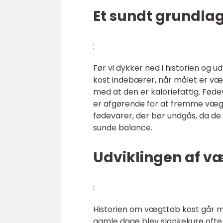
Et sundt grundla
:
Før vi dykker ned i historien og u
kost indebærer, når målet er væg
med at den er kaloriefattig. Føde
er afgørende for at fremme væg
fødevarer, der bør undgås, da de 
sunde balance.
Udviklingen af v
:
Historien om vægttab kost går man
gamle dage blev slankekure ofte 